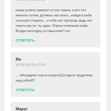
наши успехи зависят от нас самих, а вот что
именно хотим, должны- мы знать , найди в себе
сильную сторону … и тебе нет преград. ведь нет
такого как ты- ты один. Очень полезная инфо
Богдан молодец со смыслом!! спс
ОТВЕТИТЬ
Ян
24.06.2016 в 15:54
…. обсуждпют они в соцсети)))) идите трудитемь
над собой!!!
ОТВЕТИТЬ
Марат