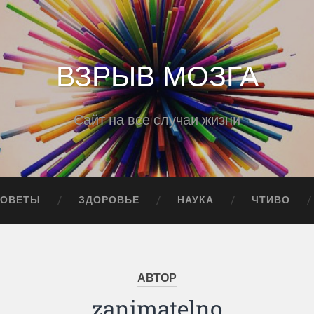
ВЗРЫВ МОЗГА
Сайт на все случаи жизни
СОВЕТЫ
ЗДОРОВЬЕ
НАУКА
ЧТИВО
АВТОР
zanimatelno