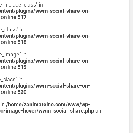
e_include_class" in
tent/plugins/wwm-social-share-on-
on line
517
e_class" in
tent/plugins/wwm-social-share-on-
on line
518
de_image" in
tent/plugins/wwm-social-share-on-
on line
519
_class" in
tent/plugins/wwm-social-share-on-
on line
520
 in
/home/zanimatelno.com/www/wp-
on-image-hover/wwm_social_share.php
on