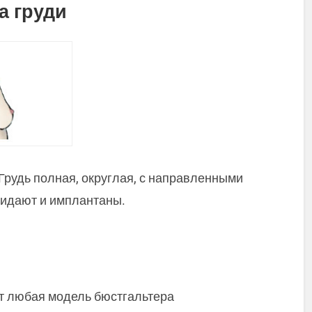
а груди
 Грудь полная, округлая, с направленными
ридают и имплантаны.
т любая модель бюстгальтера